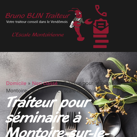
Domicile
»
Non classé
»
Traiteur pour séminaire à
Montoire-sur-le-Loir : L’Escale Montoirienne
Traiteur pour
séminaire à
Montoire-sur-le-