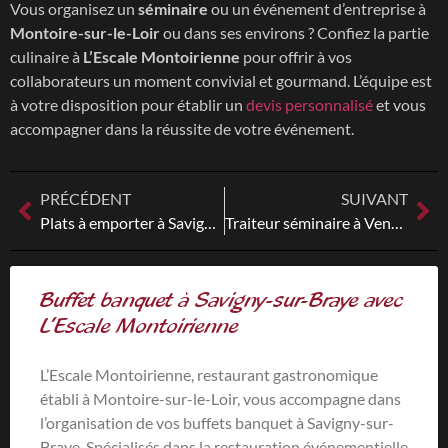
Vous organisez un
séminaire
ou un événement d’entreprise à
Montoire-sur-le-Loir
ou dans ses environs ? Confiez la partie
culinaire à
L’Escale Montoirienne
pour offrir à vos
collaborateurs un moment convivial et gourmand. L’équipe est
à votre disposition pour établir un
devis personnalisé
et vous
accompagner dans la réussite de votre événement.
PRÉCÉDENT
SUIVANT
Plats à emporter à Savigny-sur-Braye : L’Escale Montoirienne, votre adresse gourmande locale
Traiteur séminaire à Vendôme : L’Escale Montoirienne, l’excellence au service de vos événements professionnels
Buffet banquet à Savigny-sur-Braye avec
L’Escale Montoirienne
L’Escale Montoirienne, restaurant gastronomique
établi à Montoire-sur-le-Loir, vous accompagne dans
l’organisation de vos buffets banquet à Savigny-sur-
Braye. Spécialisés dans la restauration événementielle