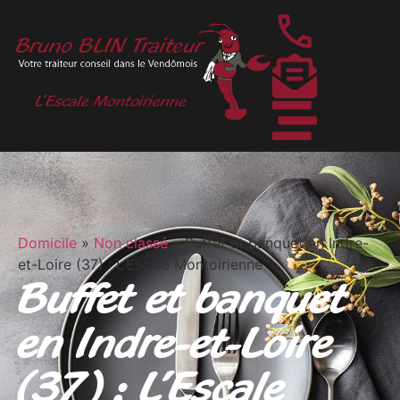
Domicile
»
Non classé
»
Buffet et banquet en Indre-
et-Loire (37) : L’Escale Montoirienne
Buffet et banquet
en Indre-et-Loire
(37) : L’Escale