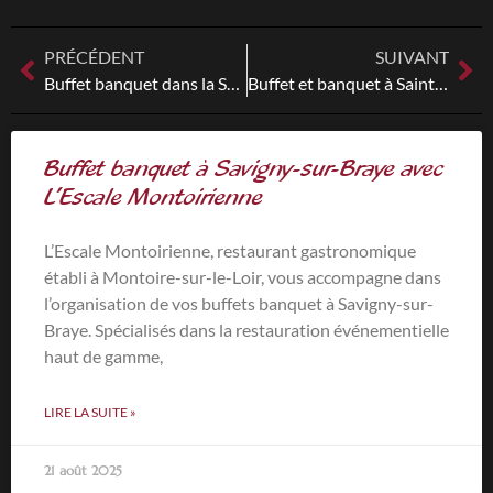
PRÉCÉDENT
SUIVANT
Buffet banquet dans la Sarthe (72) avec L’Escale Montoirienne
Buffet et banquet à Saint-Amand-Longpré avec L’Escale Montoirienne
Buffet banquet à Savigny-sur-Braye avec
L’Escale Montoirienne
L’Escale Montoirienne, restaurant gastronomique
établi à Montoire-sur-le-Loir, vous accompagne dans
l’organisation de vos buffets banquet à Savigny-sur-
Braye. Spécialisés dans la restauration événementielle
haut de gamme,
LIRE LA SUITE »
21 août 2025