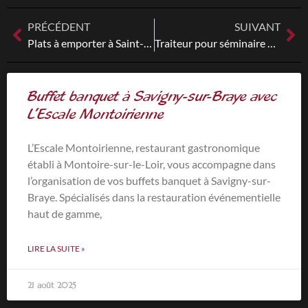
PRÉCÉDENT
SUIVANT
Plats à emporter à Saint-Amand-Longpré avec L’Escale Montoirienne
Traiteur pour séminaire à Montoire-sur-le-Loir : L’Escale Montoirienne
Buffet banquet à Savigny-sur-Braye avec
L’Escale Montoirienne
L’Escale Montoirienne, restaurant gastronomique
établi à Montoire-sur-le-Loir, vous accompagne dans
l’organisation de vos buffets banquet à Savigny-sur-
Braye. Spécialisés dans la restauration événementielle
haut de gamme,
LIRE LA SUITE »
21 août 2025