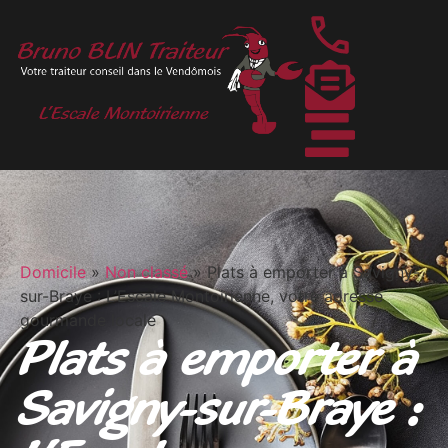
Domicile
»
Non classé
»
Plats à emporter à Savigny-
sur-Braye : L’Escale Montoirienne, votre adresse
gourmande locale
Plats à emporter à
Savigny-sur-Braye :