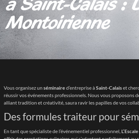
à Saint-Calais : 
Montoirienne
Vous organisez un
séminaire
d’entreprise à
Saint-Calais
et cher
réussir vos événements professionnels. Nous vous proposons des s
alliant tradition et créativité, saura ravir les papilles de vos col
Des formules traiteur pour sém
En tant que spécialiste de l’événementiel professionnel,
L’Escal
offrir des prestations culinaires qui s’adaptent parfaitement au 