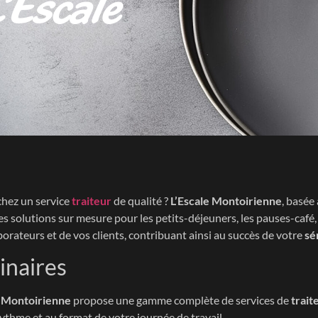
L’Escale
chez un service
traiteur
de qualité ?
L’Escale Montoirienne
, basée
olutions sur mesure pour les petits-déjeuners, les pauses-café, le
laborateurs et de vos clients, contribuant ainsi au succès de votre
sé
inaires
e Montoirienne
propose une gamme complète de services de
trait
rythme et au format de votre journée de travail.