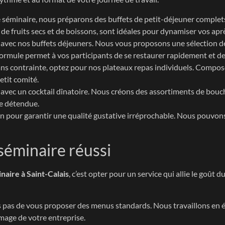
séminaire, nous préparons des buffets de petit-déjeuner complets av
e fruits secs et de boissons, sont idéales pour dynamiser vos apr
té avec nos buffets déjeuners. Nous vous proposons une sélection d
ormule permet à vos participants de se restaurer rapidement et de
ns contrainte, optez pour nos plateaux repas individuels. Composés
etit comité.
avec un cocktail dînatoire. Nous créons des assortiments de bouch
ce détendue.
ison pour garantir une qualité gustative irréprochable. Nous pouv
séminaire réussi
naire à Saint-Calais
, c’est opter pour un service qui allie le goû
pas de vous proposer des menus standards. Nous travaillons en ét
image de votre entreprise.