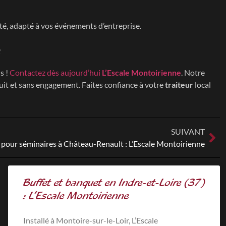
té, adapté à vos événements d’entreprise.
e
s !
Contactez dès aujourd’hui
L’Escale Montoirienne
. Notre
tuit et sans engagement. Faites confiance à votre
traiteur
local
SUIVANT
 pour séminaires à Château-Renault : L’Escale Montoirienne
Buffet et banquet en Indre-et-Loire (37)
: L’Escale Montoirienne
Installé à Montoire-sur-le-Loir, L’Escale