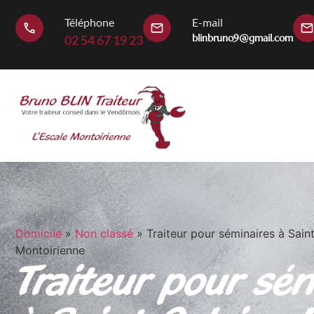
Téléphone
E-mail
blinbruno9@gmail.com
02 54 67 19 23
Domicile
»
Non classé
»
Traiteur pour séminaires à Saint
Montoirienne
Traiteur pour sé