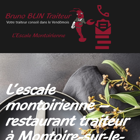
L’escale
montoirienne –
restaurant traiteur
à Montoire-sur-le-