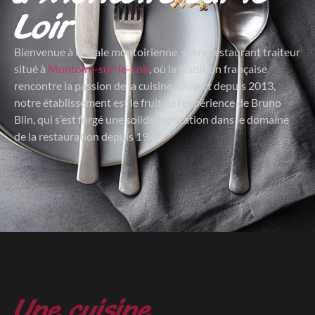
Loir
Bienvenue à l’escale montoirienne, votre restaurant traiteur
situé à
Montoire-sur-le-Loir
, où la tradition française
rencontre la passion de la cuisine. Ouvert depuis 2013,
notre établissement est le fruit de l’expérience de Bruno
Blin, qui s’est forgé une solide réputation dans le domaine
de la restauration depuis 1987.
Une cuisine