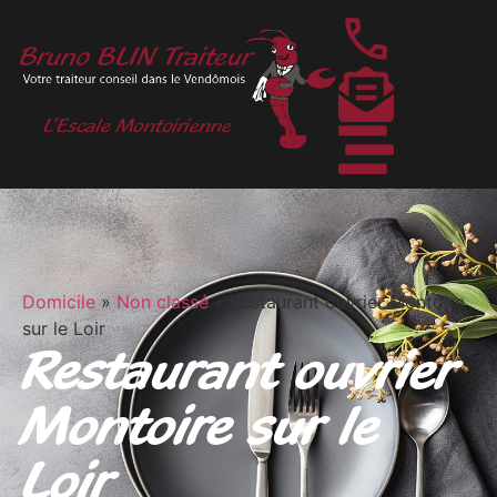
Domicile
»
Non classé
»
Restaurant ouvrier Montoire
sur le Loir
Restaurant ouvrier
Montoire sur le
Loir