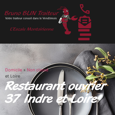
Domicile
»
Non classé
»
Restaurant ouvrier 37 Indre
et Loire
Restaurant ouvrier
37 Indre et Loire