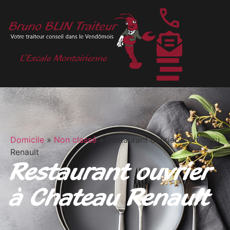
Domicile
»
Non classé
»
Restaurant ouvrier à Chateau
Renault
Restaurant ouvrier
à Chateau Renault