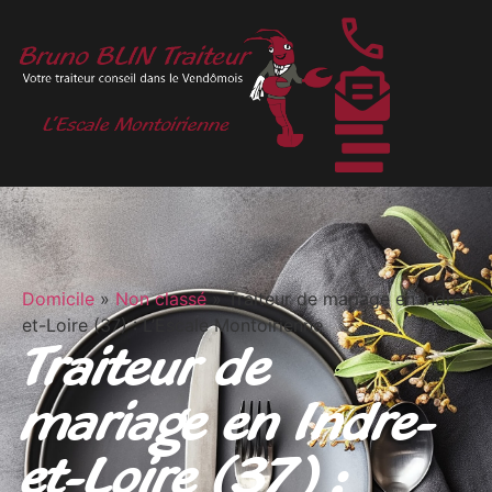
Domicile
»
Non classé
»
Traiteur de mariage en Indre-
et-Loire (37) : L’Escale Montoirienne
Traiteur de
mariage en Indre-
et-Loire (37) :