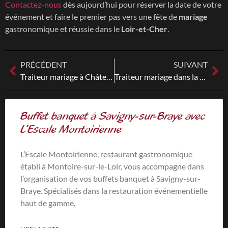
Contactez-nous
dès aujourd’hui pour réserver la date de votre
événement et faire le premier pas vers une fête de
mariage
gastronomique et réussie dans le
Loir-et-Cher
.
PRÉCÉDENT
SUIVANT
Traiteur mariage à Château-Renault : L’Escale Montoirienne, votre partenaire gastronomique
Traiteur mariage dans la Sarthe (72) : L’Escale Montoirienne
Buffet banquet à Savigny-sur-Braye avec
L’Escale Montoirienne
L’Escale Montoirienne, restaurant gastronomique
établi à Montoire-sur-le-Loir, vous accompagne dans
l’organisation de vos buffets banquet à Savigny-sur-
Braye. Spécialisés dans la restauration événementielle
haut de gamme,