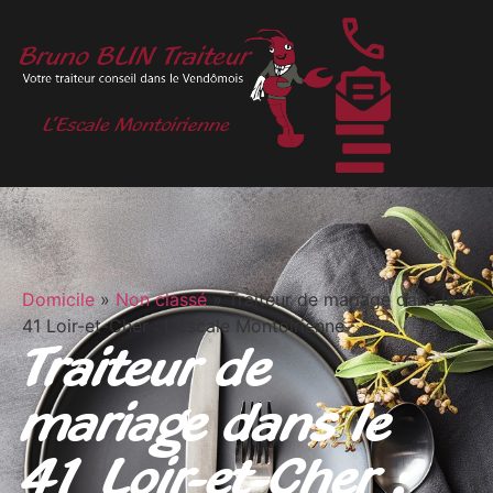
Domicile
»
Non classé
»
Traiteur de mariage dans le
41 Loir-et-Cher : L’Escale Montoirienne
Traiteur de
mariage dans le
41 Loir-et-Cher :