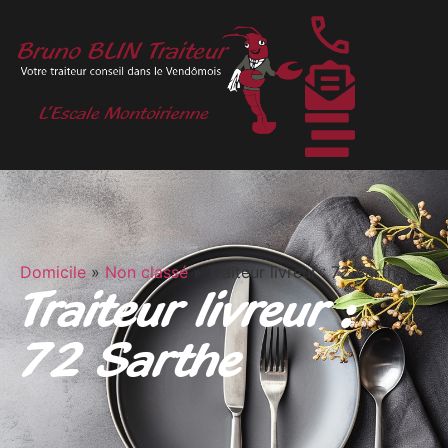
Domicile
»
Non classé
»
Traiteur livreur : 72 Sarthe
Traiteur livreur :
72 Sarthe